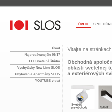
ÚVOD
SPOLOČNO
Úvod
Vitajte na stránkac
Najpredávanejšie 09/17
LED svetelné štúdio
Obchodná spoloč
oblasti svetelnej 
Vychytávky New Line SLOS
a exteriérových sv
Ubytovanie Apartmány SLOS
YOUTUBE videá